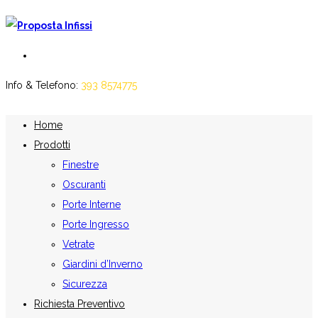
Info & Telefono:
393 8574775
Home
Prodotti
Finestre
Oscuranti
Porte Interne
Porte Ingresso
Vetrate
Giardini d’Inverno
Sicurezza
Richiesta Preventivo