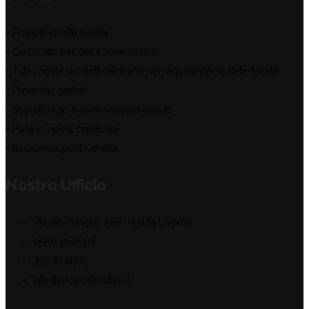
- Prodotti di alta qualità
- Certificato per detrazione fiscale
- Tutti i nostri prodotti rientrano nei requisiti per la detr. fiscale.
- Preventivi gratuiti
- Sopralluogo e rilievo misure gratuiti
- Posa in opera certificata
- Assistenza post-vendita
Nostro Ufficio
Via dei Pelaghi, 288 - 57124 Livorno
0586 1948316
393 8574775
info@propostainfissi.it