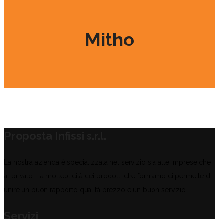
Mitho
Proposta Infissi s.r.l.
La nostra azienda è specializzata nel servizio sia alle imprese che
al privato. La molteplicità dei prodotti che forniamo ci permette di
unire un buon rapporto qualità prezzo e un buon servizio ...
Servizi